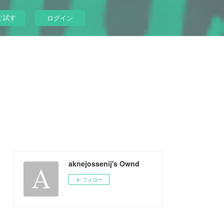
ぐ試す
ログイン
aknejossenij's Ownd
フォロー