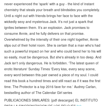
never experienced the 'spark' with a guy - the kind of instant
chemistry that steals your breath and blindsides you completely.
Until a night out with friends brings her face to face with the
wickedly sexy and mysterious Jack. It's not just a spark that
ignites between them. It's an explosion. Jack promises to
consume Annie, and he fully delivers on that promise.
Overwhelmed by the intensity of their one night together, Annie
slips out of their hotel room. She is certain that a man who's had
such a powerful impact on her and who could bend her to his will
so easily, must be dangerous. But she's already in too deep. And
Jack isn't only dangerous. He is forbidden. 'The latest queen of
erotic literature' Sunday Times 'Every kiss, every sexy scene,
every word between this pair owned a piece of my soul. I could
read this book a hundred times and still react as if it was the first
time. The Protector is a top 2016 fave for me.' Audrey Carlan,
bestselling author of The Calendar Girl series
PUBLICACIONES SIMILARES: {pdf descargar} EL INSTITUTO
PARA LA SINCRONIZACION DE LOS RELOJES
link
,