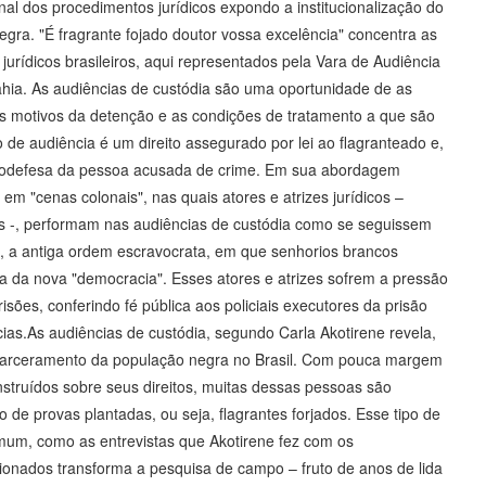
inal dos procedimentos jurídicos expondo a institucionalização do
egra. "É fragrante fojado doutor vossa excelência" concentra as
 jurídicos brasileiros, aqui representados pela Vara de Audiência
ahia. As audiências de custódia são uma oportunidade de as
os motivos da detenção e as condições de tratamento a que são
po de audiência é um direito assegurado por lei ao flagranteado e,
utodefesa da pessoa acusada de crime. Em sua abordagem
 em "cenas colonais", nas quais atores e atrizes jurídicos –
iais -, performam nas audiências de custódia como se seguissem
s", a antiga ordem escravocrata, em que senhorios brancos
ra da nova "democracia". Esses atores e atrizes sofrem a pressão
risões, conferindo fé pública aos policiais executores da prisão
ias.As audiências de custódia, segundo Carla Akotirene revela,
carceramento da população negra no Brasil. Com pouca margem
struídos sobre seus direitos, muitas dessas pessoas são
 de provas plantadas, ou seja, flagrantes forjados. Esse tipo de
omum, como as entrevistas que Akotirene fez com os
sionados transforma a pesquisa de campo – fruto de anos de lida