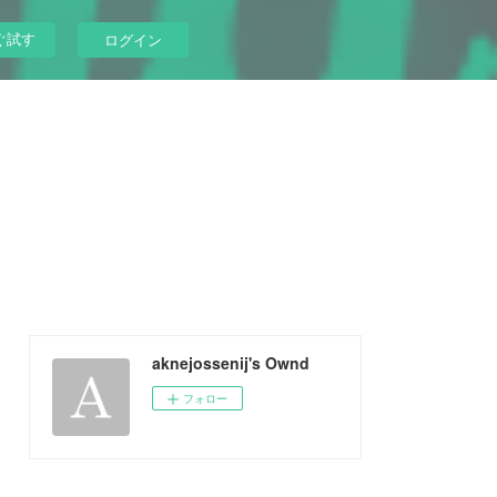
ぐ試す
ログイン
aknejossenij's Ownd
フォロー