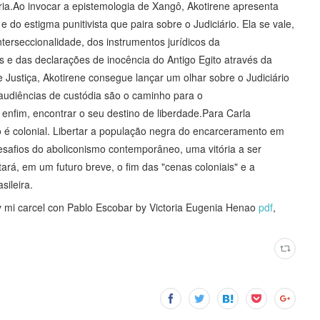
ia.Ao invocar a epistemologia de Xangô, Akotirene apresenta
 do estigma punitivista que paira sobre o Judiciário. Ela se vale,
terseccionalidade, dos instrumentos jurídicos da
s e das declarações de inocência do Antigo Egito através da
 Justiça, Akotirene consegue lançar um olhar sobre o Judiciário
 audiências de custódia são o caminho para o
nfim, encontrar o seu destino de liberdade.Para Carla
mo é colonial. Libertar a população negra do encarceramento em
afios do aboliconismo contemporâneo, uma vitória a ser
rá, em um futuro breve, o fim das "cenas coloniais" e a
ileira.
i carcel con Pablo Escobar by Victoria Eugenia Henao
pdf
,