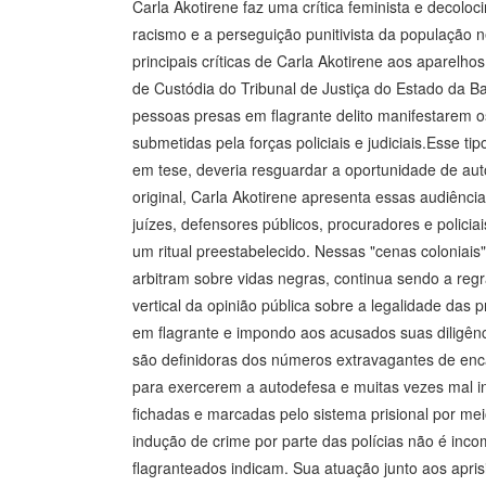
Carla Akotirene faz uma crítica feminista e decoloc
racismo e a perseguição punitivista da população n
principais críticas de Carla Akotirene aos aparelhos
de Custódia do Tribunal de Justiça do Estado da B
pessoas presas em flagrante delito manifestarem 
submetidas pela forças policiais e judiciais.Esse ti
em tese, deveria resguardar a oportunidade de a
original, Carla Akotirene apresenta essas audiência
juízes, defensores públicos, procuradores e polic
um ritual preestabelecido. Nessas "cenas coloniai
arbitram sobre vidas negras, continua sendo a reg
vertical da opinião pública sobre a legalidade das p
em flagrante e impondo aos acusados suas diligênc
são definidoras dos números extravagantes de en
para exercerem a autodefesa e muitas vezes mal in
fichadas e marcadas pelo sistema prisional por meio
indução de crime por parte das polícias não é inc
flagranteados indicam. Sua atuação junto aos apri