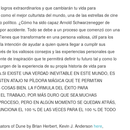
logros extraordinarios y que cambiarán tu vida para
mo el mejor culturista del mundo, una de las estrellas de cine
so político. ¿Cómo ha sido capaz Arnold Schwarzenegger de
 por accidente. Todo se debe a un proceso que comenzó con una
«Tienes que transformarte en una persona valiosa, útil para los
 intención de ayudar a quien quiera llegar a cumplir sus
vés de los valiosos consejos y las experiencias personales que
nte de inspiración que te permitirá definir tu futuro tal y como lo
urgen de la experiencia de su propia historia de vida para
eseas.SI EXISTE UNA VERDAD INEVITABLE EN ESTE MUNDO, ES
STEN ATAJO NI PÍLDORA MÁGICA QUE TE PERMITAN
COSAS BIEN. LA FÓRMULA DEL ÉXITO PARA
 EL TRABAJO, POR MÁS DURO QUE SEA.MUCHAS
 PROCESO, PERO EN ALGÚN MOMENTO SE QUEDAN ATRÁS,
CIONA EL 100 % DE LAS VECES PARA EL 100 % DE TODO
s of Dune by Brian Herbert, Kevin J. Anderson
here
,