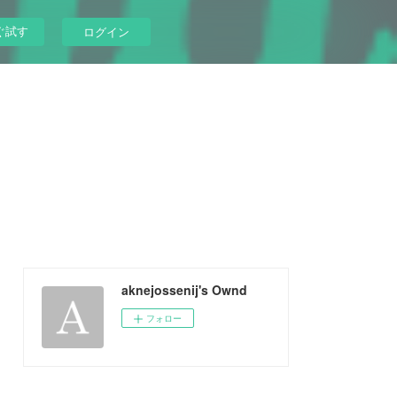
ぐ試す
ログイン
aknejossenij's Ownd
フォロー