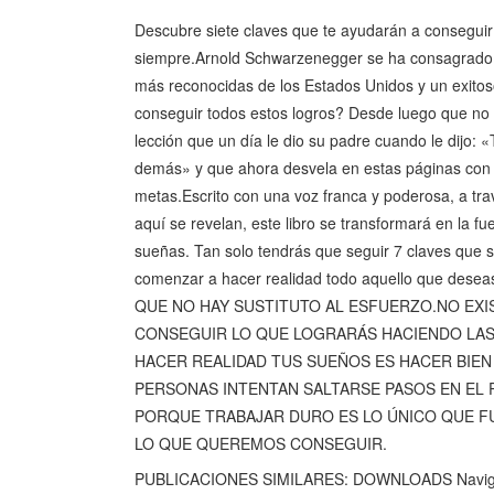
Descubre siete claves que te ayudarán a conseguir 
siempre.Arnold Schwarzenegger se ha consagrado co
más reconocidas de los Estados Unidos y un exito
conseguir todos estos logros? Desde luego que no
lección que un día le dio su padre cuando le dijo: 
demás» y que ahora desvela en estas páginas con la
metas.Escrito con una voz franca y poderosa, a tra
aquí se revelan, este libro se transformará en la fue
sueñas. Tan solo tendrás que seguir 7 claves que s
comenzar a hacer realidad todo aquello que d
QUE NO HAY SUSTITUTO AL ESFUERZO.NO EXI
CONSEGUIR LO QUE LOGRARÁS HACIENDO LAS 
HACER REALIDAD TUS SUEÑOS ES HACER BIEN
PERSONAS INTENTAN SALTARSE PASOS EN EL
PORQUE TRABAJAR DURO ES LO ÚNICO QUE FUN
LO QUE QUEREMOS CONSEGUIR.
PUBLICACIONES SIMILARES: DOWNLOADS Navigator