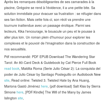
Après les remarques désobligeantes de ses camarades à la
piscine, Grégoire se rend à l'évidence, il a une petite bite. Sa
solution immédiate pour évacuer sa frustration : se réfugier dans
ses fan-fiction. Mais cette fois-ci, son récit va prendre une
tournure inattendue avec un passage érotique. Parmi ses
lecteurs, Kika l'encourage, le bouscule un peu et le pousse à
aller plus loin. Un roman plein d'humour pour explorer les
complexes et le pouvoir de l'imagination dans la construction de
nos sexualités.
Pdf recommandé: PDF EPUB Download The Wandering Star
Tarot: An 80-Card Deck & Guidebook by Cat Pierce Full Book
read book
, Maldita Roma (Serie Julio César 2): La conquista del
poder de Julio César by Santiago Posteguillo on Audiobook New
site
, Read online: Twisted 3. Twisted Hate by Ana Huang,
Mariona Gastó Jiménez
here
, {pdf download} Salt Kiss by Sierra
Simone
here
, [PDF/Kindle] The Will of the Many by James
Islington
site
,